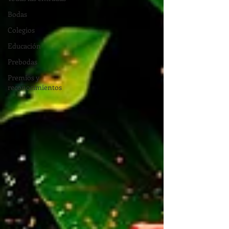
Bodas
Colegios
Educación
Prebodas
Premios y
reconocimientos