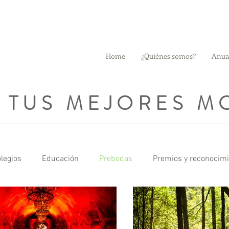
Home
¿Quiénes somos?
Anua
 TUS MEJORES 
legios
Educación
Prebodas
Premios y reconocim