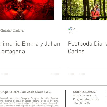
Christian Cardona
-
rimonio Emma y Julian
Postboda Dian
Cartagena
Carlos
Grupo Celebra / XB Media Group S.A.S.
QUIÉNES SOMOS?
Acerca de nosotros
 Fotografo de bodas Cartagena, Fotografo de bodas Panama,
Preguntas frecuentes
eiva, Fotografo de bodas en Bogotá, Fotografo de bodas en Neiva,
Testimoniales
lla, Anuarios, Anuarios escolares, Agendas escolares, Fotografo
Bogotá, Destination Wedding Photographer, Wedding Photographer