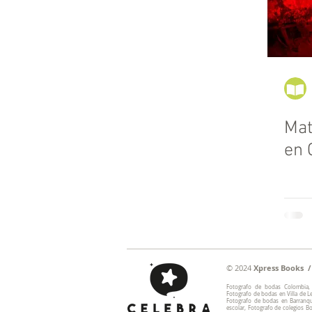
Mat
en 
© 2024
Xpress Books / 
Fotografo de bodas Colombia,
Fotografo de bodas en Villa de L
Fotografo de bodas en Barranqui
escolar, Fotografo de colegios 