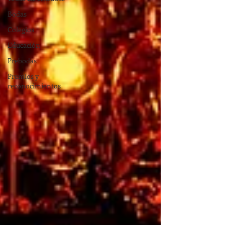
Bodas
Colegios
Educación
Prebodas
Premios y
reconocimientos