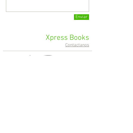
Enviar
Xpress Books
Contactanos
© 2024
Xpress Books / Grupo Celebra / XB
Media Group S.A.S.