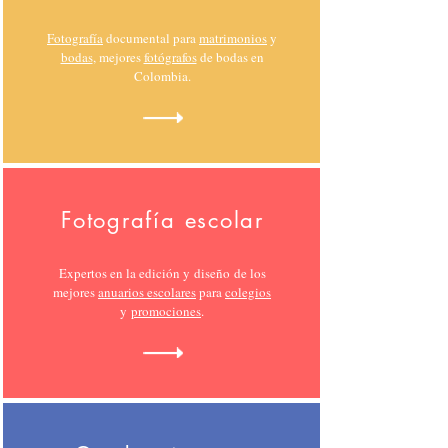
Fotografía
documental para
matrimonios
y
bodas
, mejores
fotógrafos
de bodas en
Colombia.
Fotografía escolar
Expertos en la edición y diseño de los
mejores
anuarios escolares
para
colegios
y
promociones
.