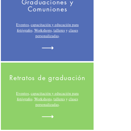
Graduaciones y
Comuniones
Eventos
,
capacitación y educación para
fotógrafos
.
Workshops
,
talleres
y
clases
personalizadas
.
Retratos de graduación
Eventos
,
capacitación y educación para
fotógrafos
.
Workshops
,
talleres
y
clases
personalizadas
.